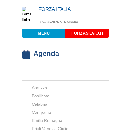
FORZA ITALIA
09-08-2026 S. Romano
MENU
FORZASILVIO.IT
Agenda
Abruzzo
Basilicata
Calabria
Campania
Emilia Romagna
Friuli Venezia Giulia